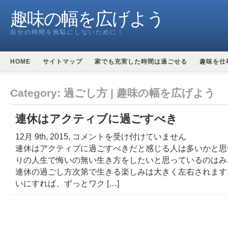
趣味の幅を広げよう
自分の時間を無駄にしないために！
HOME
サイトマップ
家でも充実した時間は過ごせる
趣味を仕
Category: 過ごし方 | 趣味の幅を広げよう
連休はアクティブに過ごすべき
連
12月 9th, 2015,
コメントを受け付けていません
休
連休はアクティブに過ごすべきだと感じる人は多いかと思
は
りの人生で悔いの無い生き方をしたいと思っているのはみ
ア
連休の過ごし方次第で生きる楽しみは大きく左右されます
ク
いにすれば、ずっとワク […]
テ
ィ
ブ
に
過